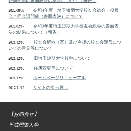
合同会議の書面表決の結果について（報告）
令和4年度 埼玉短期大学校友会総会・役員
2022/0
8/09
会合同会議開催（書面表決）について
令和3年度埼玉短期大学校友会総会の書面表
202
2/02/17
決の結果について（報告）
校友会解散（案）及び今後の校友会運営につ
2021/12/10
いての意見等について
旧埼玉短期大学校舎について
2021/12/10
住所変更等について
2021/12/10
ホームページリニューアル
20
21
/
12
/1
0
サイトの引っ越し
2017/11/15
【お問合せ】
平成国際大学