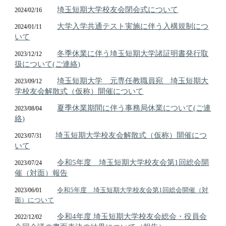
埼玉短期大学校友会
閉会
式について
2024/02/16
大学入学共通テスト実施に伴う入構規制につ
2024/01/11
いて
冬季休業に伴う埼玉短期大学諸証明書発行取
2023/12/12
扱について(ご連絡)
埼玉短期大学 元専任教職員宛 埼玉短期大
2023/0
9
/
12
学校友会解散式（仮称）開催について
夏季休業期間に伴う事務局休業について(ご連
2023/0
8
/
04
絡)
埼玉短期大学校友会解散式（仮称）開催につ
2023/07/31
いて
令和5年度 埼玉短期大学校友会第1回総会開
2023/07/24
催（対面）報告
令和5年度 埼玉短期大学校友会第1回総会開催（対
202
3
/0
6
/0
1
面）について
令和4年度 埼玉短期大学校友会総会・役員会
2022/12/02