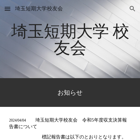
埼玉短期大学校友会
Skip to main content
Skip to navigation
埼玉短期大学 校
友会
お知らせ
埼玉短期大学校友会 令和5年度収支決算報
2024/0
4
/
04
告書について
標記報告書は以下のとおりとなります。