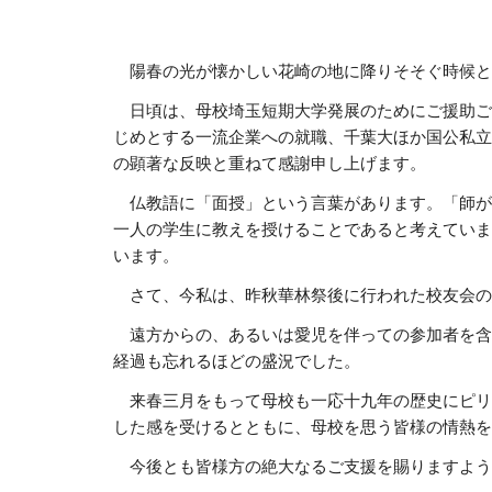
　陽春の光が懐かしい花崎の地に降りそそぐ時候と
　日頃は、母校埼玉短期大学発展のためにご援助ご
じめとする一流企業への就職、千葉大ほか国公私立
の顕著な反映と重ねて感謝申し上げます。
　仏教語に「面授」という言葉があります。「師が
一人の学生に教えを授けることであると考えていま
います。
　さて、今私は、昨秋華林祭後に行われた校友会の
　遠方からの、あるいは愛児を伴っての参加者を含
経過も忘れるほどの盛況でした。
　来春三月をもって母校も一応十九年の歴史にピリ
した感を受けるとともに、母校を思う皆様の情熱を
　今後とも皆様方の絶大なるご支援を賜りますよう