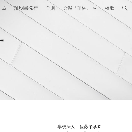
ーム
証明書発行
会則
会報『華林』
校歌
ion
号
学校法人　佐藤栄学園