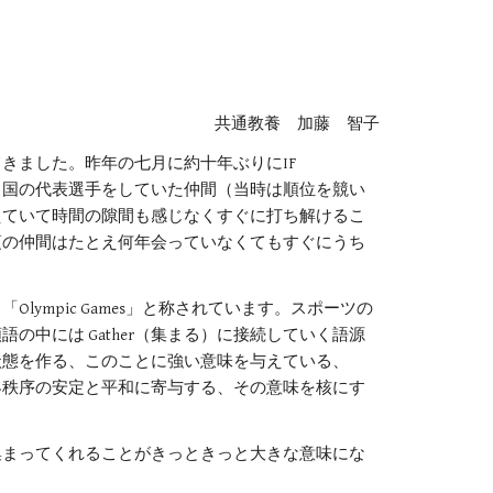
共通教養　加藤　智子
ました。昨年の七月に約十年ぶりにIF 
同じく違う国の代表選手をしていた仲間（当時は順位を競い
えていて時間の隙間も感じなくすぐに打ち解けるこ
頃の仲間はたとえ何年会っていなくてもすぐにうち
mpic Games」と称されています。スポーツの
中には Gather（集まる）に接続していく語源
状態を作る、このことに強い意味を与えている、
界秩序の安定と平和に寄与する、その意味を核にす
集まってくれることがきっときっと大きな意味にな