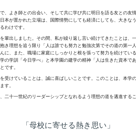
で、よき師との出会い、そして共に学び共に明日を語る友との友
日本が置かれた立場は、国際情勢にしても経済にしても、大きな
るわけです。
を輩出しました。その間、私が繰り返し言い続けてきたことは、
抱き理想を追う限り「人は誰でも努力と勉強次第でその道の第一
んに、また、職場に家庭にしっかりと根を張って努力を続けてい
学の学訓「今日学べ」と本学園の建学の精神「人は生きた資本で
とです。
を受けていることは、誠に喜ばしいことです。このことは、本学
ます。
、二十一世紀のリーダーシップとなれるよう理想の道を邁進する
「母校に寄せる熱き思い」