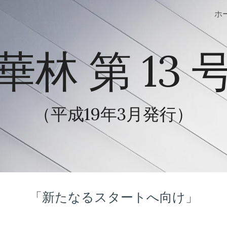
ホ
ip to main content
Skip to navigat
華林 第 13 
（平成1
9
年3月発行）
「新たなるスタートへ向け」