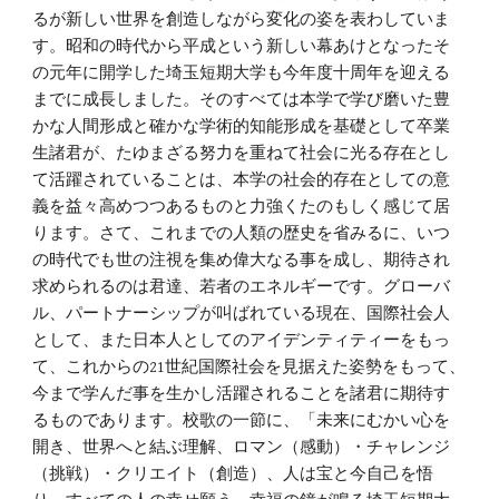
るが新しい世界を創造しながら変化の姿を表わしていま
す。昭和の時代から平成という新しい幕あけとなったそ
の元年に開学した埼玉短期大学も今年度十周年を迎える
までに成長しました。そのすべては本学で学び磨いた豊
かな人間形成と確かな学術的知能形成を基礎として卒業
生諸君が、たゆまざる努力を重ねて社会に光る存在とし
て活躍されていることは、本学の社会的存在としての意
義を益々高めつつあるものと力強くたのもしく感じて居
ります。さて、これまでの人類の歴史を省みるに、いつ
の時代でも世の注視を集め偉大なる事を成し、期待され
求められるのは君達、若者のエネルギーです。グローバ
ル、パートナーシップが叫ばれている現在、国際社会人
として、また日本人としてのアイデンティティーをもっ
て、これからの21世紀国際社会を見据えた姿勢をもって、
今まで学んだ事を生かし活躍されることを諸君に期待す
るものであります。校歌の一節に、「未来にむかい心を
開き、世界へと結ぶ理解、ロマン（感動）・チャレンジ
（挑戦）・クリエイト（創造）、人は宝と今自己を悟