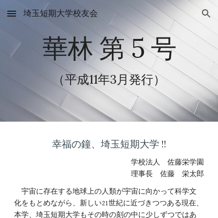
埼玉短期大学校友会
Skip to main content
Skip to navigation
華林 第 5 号
（平成
11
年3月発行）
幸福の鐘、埼玉短期大学 !!
学校法人　佐藤栄学園
理事長　佐藤　栄太郎
　宇宙に存在する地球上の人類が宇宙に向かって科学文
化をもとめながら、新しい21世紀に近づきつつある現在、
本学、埼玉短期大学もその時の刻の中に少しずつではあ