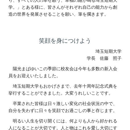
り、すべての人の幸せ願う、幸福の鐘が鳴る埼玉短期大
学。」とある様に、皆さんがそれぞれ自己の能力から創
造の世界を発展させることを願い、筆を擱きます。
笑顔を身につけよう
埼玉短期大学
学長　佐藤　照子
　陽光まばゆいこの季節に校友会は今年も多数の新入会
員をお迎えいたしました。
　埼玉短期大学もおかげさまで、去年十周年記念式典を
挙行することができました。大変うれしいことです。
　卒業された皆様は日々激しい変化の社会状況の中で、
自分を失わずに日々を笑顔でお過ごしの事と存じます。
　明るい人生を切り開くには、何よりも人から好かれる
人になることが大切です。人と物はこれを愛し大切にす